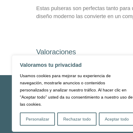
Estas pulseras son perfectas tanto para
diseño moderno las convierte en un comp
Valoraciones
(
Sin valoraciones de client
Valoramos tu privacidad
Usamos cookies para mejorar su experiencia de
navegación, mostrarle anuncios o contenidos
personalizados y analizar nuestro tráfico. Al hacer clic en
“Aceptar todo” usted da su consentimiento a nuestro uso de
las cookies.
Inicio
Tienda
Quienes somos
Contac
© 2025 Piedra Eterna - Veryru.
Personalizar
Rechazar todo
Aceptar todo