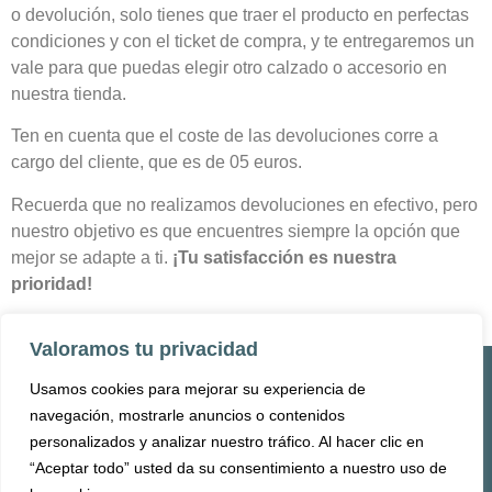
o devolución, solo tienes que traer el producto en perfectas
condiciones y con el ticket de compra, y te entregaremos un
vale para que puedas elegir otro calzado o accesorio en
nuestra tienda.
Ten en cuenta que el coste de las devoluciones corre a
cargo del cliente, que es de 05 euros.
Recuerda que no realizamos devoluciones en efectivo, pero
nuestro objetivo es que encuentres siempre la opción que
mejor se adapte a ti.
¡Tu satisfacción es nuestra
prioridad!
Valoramos tu privacidad
Usamos cookies para mejorar su experiencia de
Inicio
Tienda
Aviso Legal
navegación, mostrarle anuncios o contenidos
Políticas de Devolución o
personalizados y analizar nuestro tráfico. Al hacer clic en
Reembolso
Quienes somos
Contacto
“Aceptar todo” usted da su consentimiento a nuestro uso de
Cookies